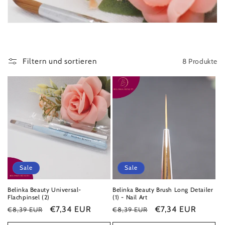
r
i
e
8 Produkte
Filtern und sortieren
:
Sale
Sale
Belinka Beauty Universal-
Belinka Beauty Brush Long Detailer
Flachpinsel (2)
(1) - Nail Art
Normaler
Verkaufspreis
€7,34 EUR
Normaler
Verkaufspreis
€7,34 EUR
€8,39 EUR
€8,39 EUR
Preis
Preis