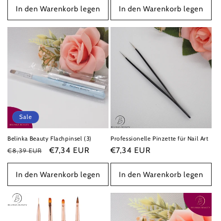
In den Warenkorb legen
In den Warenkorb legen
Sale
Belinka Beauty Flachpinsel (3)
Professionelle Pinzette für Nail Art
Normaler
Verkaufspreis
€7,34 EUR
Normaler
€7,34 EUR
€8,39 EUR
Preis
Preis
In den Warenkorb legen
In den Warenkorb legen