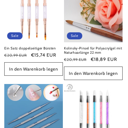
Sale
Sale
Ein Satz doppelseitiger Bürsten
Kolinsky-Pinsel für Polyacrylgel mit
Naturhaarlänge 22 mm
Normaler
Verkaufspreis
€15,74 EUR
€20,99 EUR
Normaler
Verkaufspreis
€18,89 EUR
€20,99 EUR
Preis
Preis
In den Warenkorb legen
In den Warenkorb legen