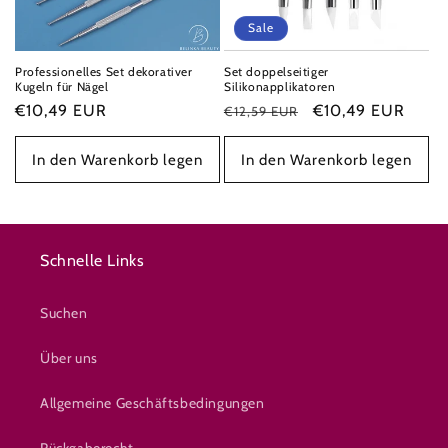
Sale
Professionelles Set dekorativer
Set doppelseitiger
Kugeln für Nägel
Silikonapplikatoren
Normaler
€10,49 EUR
Normaler
Verkaufspreis
€10,49 EUR
€12,59 EUR
Preis
Preis
In den Warenkorb legen
In den Warenkorb legen
Schnelle Links
Suchen
Über uns
Allgemeine Geschäftsbedingungen