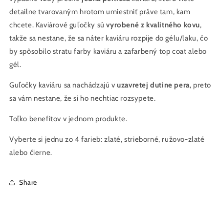
detailne tvarovaným hrotom umiestniť práve tam, kam
chcete. Kaviárové guľočky sú
vyrobené z kvalitného kovu
,
takže sa nestane, že sa náter kaviáru rozpije do gélu/laku, čo
by spôsobilo stratu farby kaviáru a zafarbený top coat alebo
gél.
Guľočky kaviáru sa nachádzajú v
uzavretej dutine pera
, preto
sa vám nestane, že si ho nechtiac rozsypete.
Toľko benefitov v jednom produkte.
Vyberte si jednu zo 4 farieb: zlaté, strieborné, ružovo-zlaté
alebo čierne.
Share