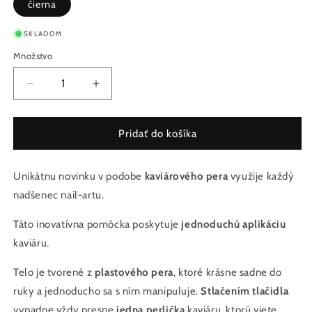
čierna
SKLADOM
Množstvo
Množstvo
Znížiť
Zvýšiť
množstvo
množstvo
pre
pre
Kaviárové
Kaviárové
Pridať do košíka
Pero
Pero
na
na
Unikátnu novinku v podobe
Nechty
Nechty
kaviárového pera
využije každý
–
–
nadšenec nail-artu.
Nail
Nail
Art
Art
Táto inovatívna pomôcka poskytuje
jednoduchú aplikáciu
čierne
čierne
kaviáru.
Telo je tvorené z
plastového pera
, ktoré krásne sadne do
ruky a jednoducho sa s ním manipuluje.
Stlačením tlačidla
vypadne vždy presne
jedna perlička
kaviáru, ktorú viete