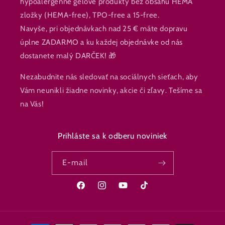
hypoalergénne gélové produkty bez obsahu HEMA
zložky (HEMA-free), TPO-free a 15-free.
Navyše, pri objednávkach nad 25 € máte dopravu
úplne ZADARMO a ku každej objednávke od nás
dostanete malý DARČEK! 🎁
Nezabudnite nás sledovať na sociálnych sieťach, aby
Vám neunikli žiadne novinky, akcie či zľavy. Tešíme sa
na Vás!
Prihláste sa k odberu noviniek
E-mail
Facebook
Instagram
YouTube
TikTok