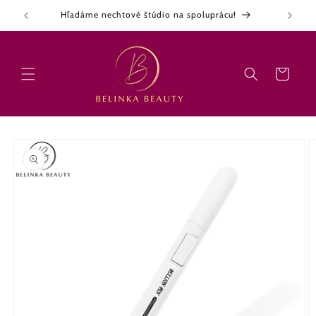
Prejsť
Hľadáme nechtové štúdio na spoluprácu!
na
obsah
Košík
Prejsť na
informácie
o
produkte