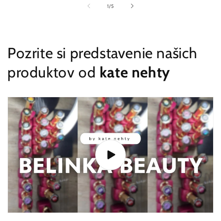
z
1
/
5
Pozrite si predstavenie našich
produktov od
kate nehty