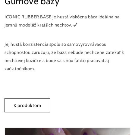
Gumové bázy
ICONIC RUBBER BASE je hustá viskózna báza ideálna na
jemnú modeláž kratších nechtov. 💅
Jej hustá konzistencia spolu so samovyrovnávacou
schopnosťou zaručujú, že báza nebude nechcene zatekať k
nechtovej kožičke a bude sa s ňou ľahko pracovať aj
začiatočníkom.
K produktom