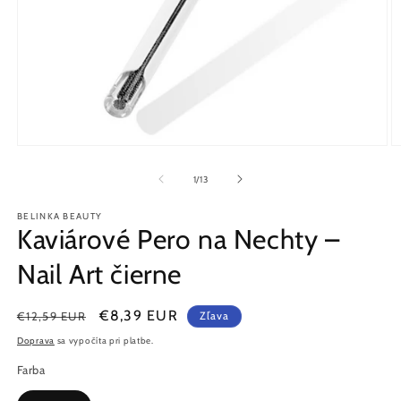
Otvoriť
O
médium
m
1
2
z
1
/
13
v
v
modálnom
m
BELINKA BEAUTY
okne
o
Kaviárové Pero na Nechty –
Nail Art čierne
Normálna
Cena
€8,39 EUR
€12,59 EUR
Zľava
cena
po
Doprava
sa vypočíta pri platbe.
zľave
Farba